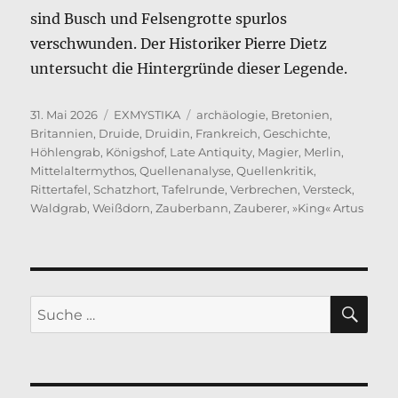
sind Busch und Felsengrotte spurlos
verschwunden. Der Historiker Pierre Dietz
untersucht die Hintergründe dieser Legende.
Veröffentlicht
Kategorien
Schlagwörter
31. Mai 2026
EXMYSTIKA
archäologie
,
Bretonien
,
am
Britannien
,
Druide
,
Druidin
,
Frankreich
,
Geschichte
,
Höhlengrab
,
Königshof
,
Late Antiquity
,
Magier
,
Merlin
,
Mittelaltermythos
,
Quellenanalyse
,
Quellenkritik
,
Rittertafel
,
Schatzhort
,
Tafelrunde
,
Verbrechen
,
Versteck
,
Waldgrab
,
Weißdorn
,
Zauberbann
,
Zauberer
,
»King« Artus
SU
Suche
nach: