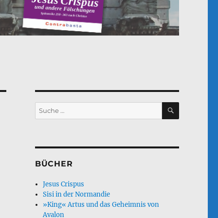
SUCHEN
Suche
nach:
BÜCHER
Jesus Crispus
Sisi in der Normandie
»King« Artus und das Geheimnis von
Avalon