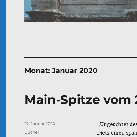
Monat:
Januar 2020
Main-Spitze vom 2
Veröffentlicht
22. Januar 2020
„Ungeachtet des
am
Kategorien
Bücher
Dietz einen spa