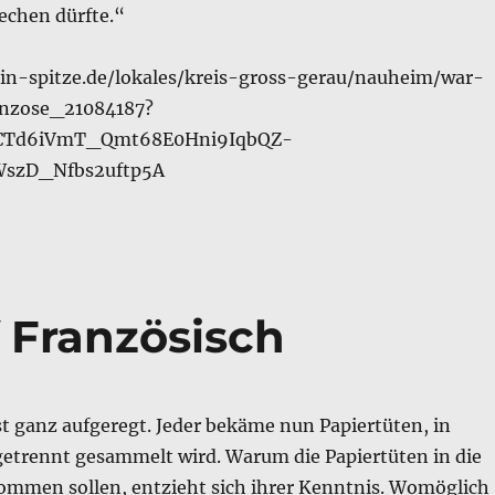
echen dürfte.“
in-spitze.de/lokales/kreis-gross-gerau/nauheim/war-
anzose_21084187?
hCTd6iVmT_Qmt68E0Hni9IqbQZ-
szD_Nfbs2uftp5A
 Französisch
t ganz aufge­regt. Jeder bekäme nun Papier­tüten, in
getrennt gesammelt wird. Warum die Pa­piertüten in die
ommen sollen, entzieht sich ih­rer Kenntnis. Womöglich