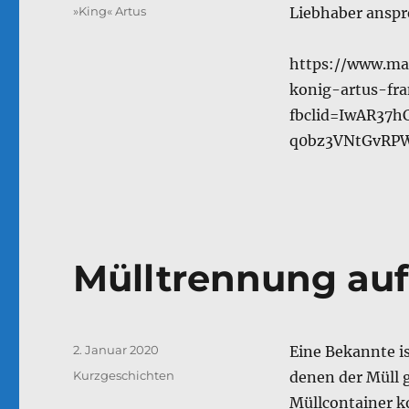
Schlagwörter
»King« Artus
Liebhaber anspr
https://www.ma
konig-artus-fr
fbclid=IwAR37
q0bz3VNtGvRPW
Mülltrennung auf
Veröffentlicht
2. Januar 2020
Eine Bekannte is
am
Kategorien
Kurzgeschichten
denen der Müll 
Müllcontainer k