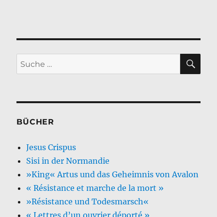
SU
Suche
nach:
BÜCHER
Jesus Crispus
Sisi in der Normandie
»King« Artus und das Geheimnis von Avalon
« Résistance et marche de la mort »
»Résistance und Todesmarsch«
« Lettres d’un ouvrier déporté »