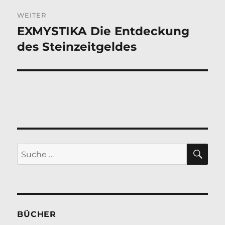
WEITER
EXMYSTIKA Die Entdeckung
Nächster
Beitrag:
des Steinzeitgeldes
SU
Suche
nach:
BÜCHER