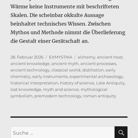
Wärme keine Instrumente mit beschrifteten
Skalen. Die scheinbar okkulte Aussage
beinhaltet technisches Wissen. Zwischen
Mythos und Methode nimmt die Überlieferung
die Gestalt einer Gerätschaft an.
Veröffentlicht
Kategorien
Schlagwörter
28. Februar 2026
EXMYSTIKA
alchemy
,
ancient heat
,
am
ancient knowledge
,
ancient myth
,
ancient processes
,
ancient technology
,
classical world
,
distillation
,
early
chemistry
,
early instruments
,
experimental archaeology
,
historical interpretation
,
history of science
,
Late Antiquity
,
lost knowledge
,
myth and science
,
mythological
symbolism
,
premodern technology
,
roman antiquity
SU
Suche