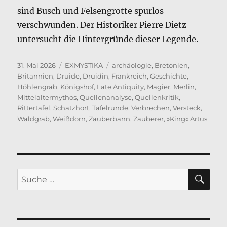
sind Busch und Felsengrotte spurlos
verschwunden. Der Historiker Pierre Dietz
untersucht die Hintergründe dieser Legende.
Veröffentlicht
Kategorien
Schlagwörter
31. Mai 2026
EXMYSTIKA
archäologie
,
Bretonien
,
am
Britannien
,
Druide
,
Druidin
,
Frankreich
,
Geschichte
,
Höhlengrab
,
Königshof
,
Late Antiquity
,
Magier
,
Merlin
,
Mittelaltermythos
,
Quellenanalyse
,
Quellenkritik
,
Rittertafel
,
Schatzhort
,
Tafelrunde
,
Verbrechen
,
Versteck
,
Waldgrab
,
Weißdorn
,
Zauberbann
,
Zauberer
,
»King« Artus
SU
Suche
nach: