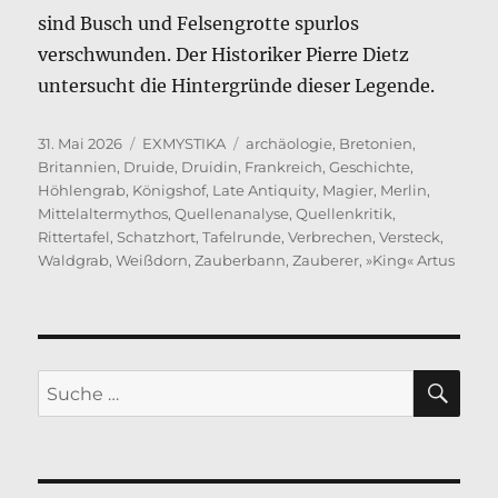
sind Busch und Felsengrotte spurlos
verschwunden. Der Historiker Pierre Dietz
untersucht die Hintergründe dieser Legende.
Veröffentlicht
Kategorien
Schlagwörter
31. Mai 2026
EXMYSTIKA
archäologie
,
Bretonien
,
am
Britannien
,
Druide
,
Druidin
,
Frankreich
,
Geschichte
,
Höhlengrab
,
Königshof
,
Late Antiquity
,
Magier
,
Merlin
,
Mittelaltermythos
,
Quellenanalyse
,
Quellenkritik
,
Rittertafel
,
Schatzhort
,
Tafelrunde
,
Verbrechen
,
Versteck
,
Waldgrab
,
Weißdorn
,
Zauberbann
,
Zauberer
,
»King« Artus
SU
Suche
nach: