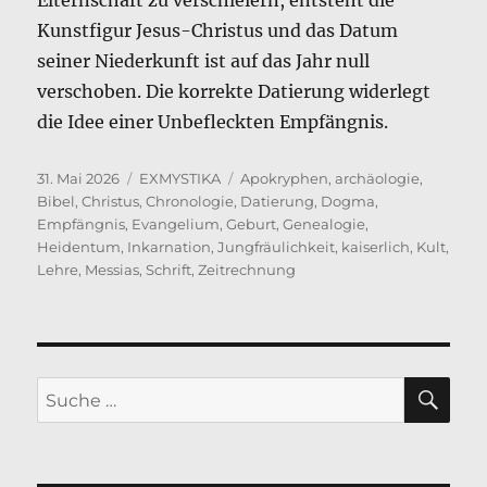
Kunstfigur Jesus-Christus und das Datum
seiner Niederkunft ist auf das Jahr null
verschoben. Die korrekte Datierung widerlegt
die Idee einer Unbefleckten Empfängnis.
Veröffentlicht
Kategorien
Schlagwörter
31. Mai 2026
EXMYSTIKA
Apokryphen
,
archäologie
,
am
Bibel
,
Christus
,
Chronologie
,
Datierung
,
Dogma
,
Empfängnis
,
Evangelium
,
Geburt
,
Genealogie
,
Heidentum
,
Inkarnation
,
Jungfräulichkeit
,
kaiserlich
,
Kult
,
Lehre
,
Messias
,
Schrift
,
Zeitrechnung
SU
Suche
nach: