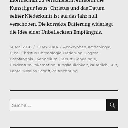
Kunstfigur Jesus-Christus und das Datum
seiner Niederkunft ist auf das Jahr null
verschoben. Die korrekte Datierung widerlegt
die Idee einer Unbefleckten Empfängnis.
Veröffentlicht
Kategorien
Schlagwörter
31. Mai 2026
EXMYSTIKA
Apokryphen
,
archäologie
,
am
Bibel
,
Christus
,
Chronologie
,
Datierung
,
Dogma
,
Empfängnis
,
Evangelium
,
Geburt
,
Genealogie
,
Heidentum
,
Inkarnation
,
Jungfräulichkeit
,
kaiserlich
,
Kult
,
Lehre
,
Messias
,
Schrift
,
Zeitrechnung
SU
Suche
nach: