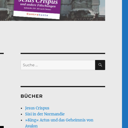
SUCHEN
Suche
nach:
BÜCHER
Jesus Crispus
Sisi in der Normandie
»King« Artus und das Geheimnis von
Avalon