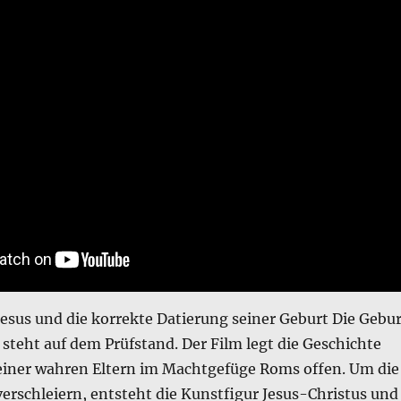
Jesus und die korrekte Datierung seiner Geburt Die Gebur
l steht auf dem Prüfstand. Der Film legt die Geschichte
einer wahren Eltern im Machtgefüge Roms offen. Um die
verschleiern, entsteht die Kunstfigur Jesus-Christus und