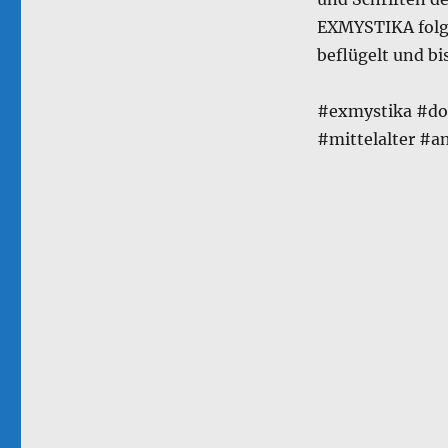
EXMYSTIKA folgt
beflügelt und bi
#exmystika #do
#mittelalter #a