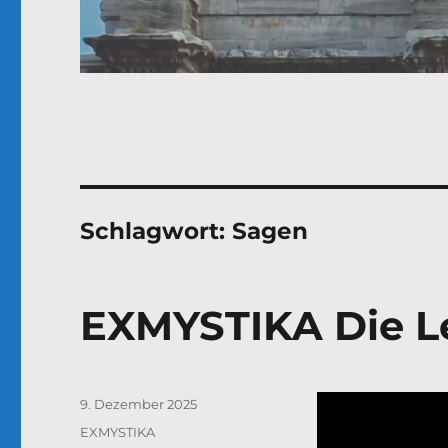
Schlagwort:
Sagen
EXMYSTIKA Die L
Veröffentlicht
9. Dezember 2025
am
Kategorien
EXMYSTIKA