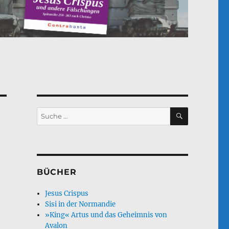
SUCHEN
Suche
nach:
BÜCHER
n
Jesus Crispus
Sisi in der Normandie
»King« Artus und das Geheimnis von
Avalon