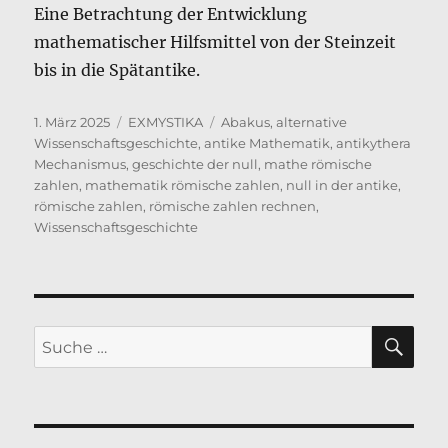
Eine Betrachtung der Entwicklung
mathematischer Hilfsmittel von der Steinzeit
bis in die Spätantike.
Veröffentlicht
Kategorien
Schlagwörter
1. März 2025
EXMYSTIKA
Abakus
,
alternative
am
Wissenschaftsgeschichte
,
antike Mathematik
,
antikythera
Mechanismus
,
geschichte der null
,
mathe römische
zahlen
,
mathematik römische zahlen
,
null in der antike
,
römische zahlen
,
römische zahlen rechnen
,
Wissenschaftsgeschichte
SU
Suche
nach: