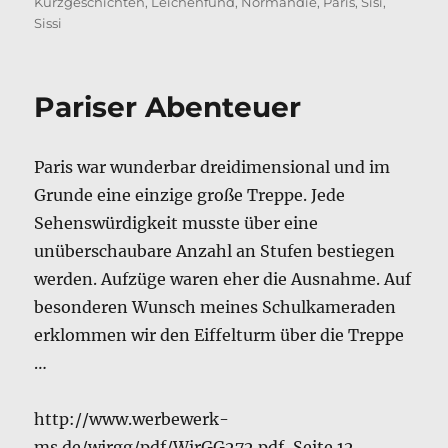
am
Kurzgeschichten
,
Leichenfund
,
Normandie
,
Paris
,
Sisi
,
Sissi
Pariser Abenteuer
Paris war wunderbar dreidimensional und im
Grunde eine einzige große Treppe. Jede
Sehenswürdigkeit musste über eine
unüberschaubare Anzahl an Stufen bestiegen
werden. Aufzüge waren eher die Ausnahme. Auf
besonderen Wunsch meines Schulkameraden
erklommen wir den Eiffelturm über die Treppe
…
http://www.werbewerk-
ms.de/wirgg/pdf/WirGG272.pdf, Seite 12