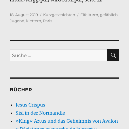
Veröffentlicht
Kategorien
Schlagwörter
18. August 2019
Kurzgeschichten
Eifelturm
,
gefählich
,
am
Jugend
,
klettern
,
Paris
SU
Suche
nach:
BÜCHER
Jesus Crispus
Sisi in der Normandie
»King« Artus und das Geheimnis von Avalon
« Résistance et marche de la mort »