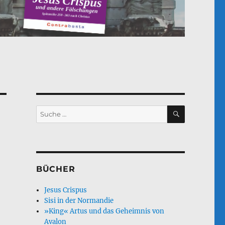
SUCHEN
Suche
nach:
BÜCHER
Jesus Crispus
Sisi in der Normandie
»King« Artus und das Geheimnis von
Avalon