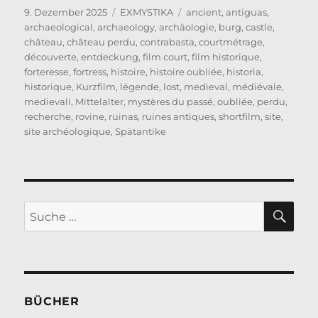
Veröffentlicht
Kategorien
Schlagwörter
9. Dezember 2025
EXMYSTIKA
ancient
,
antiguas
,
am
archaeological
,
archaeology
,
archäologie
,
burg
,
castle
,
château
,
château perdu
,
contrabasta
,
courtmétrage
,
découverte
,
entdeckung
,
film court
,
film historique
,
forteresse
,
fortress
,
histoire
,
histoire oubliée
,
historia
,
historique
,
Kurzfilm
,
légende
,
lost
,
medieval
,
médiévale
,
medievali
,
Mittelalter
,
mystères du passé
,
oubliée
,
perdu
,
recherche
,
rovine
,
ruinas
,
ruines antiques
,
shortfilm
,
site
,
site archéologique
,
Spätantike
SU
Suche
nach:
BÜCHER