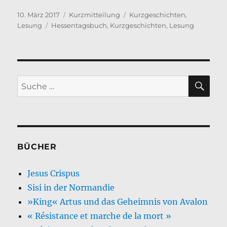
Veröffentlicht
Format
Kategorien
10. März 2017
Kurzmitteilung
Kurzgeschichten
,
am
Schlagwörter
Lesung
Hessentagsbuch
,
Kurzgeschichten
,
Lesung
SU
Suche
nach:
BÜCHER
Jesus Crispus
Sisi in der Normandie
»King« Artus und das Geheimnis von Avalon
« Résistance et marche de la mort »