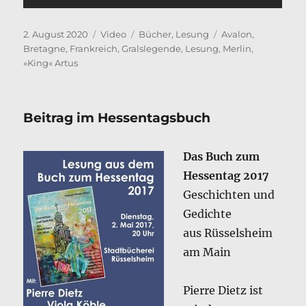
Veröffentlicht
Format
Kategorien
Schlagwörter
2. August 2020
Video
Bücher
,
Lesung
Avalon
,
am
Bretagne
,
Frankreich
,
Gralslegende
,
Lesung
,
Merlin
,
»King« Artus
Beitrag im Hessentagsbuch
Das Buch zum
Hessentag 2017
Geschichten und
Gedichte
aus Rüsselsheim
am Main
Pierre Dietz ist