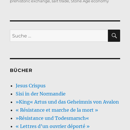
prehistoric exchange
,
salt trade
,
Stone Age economy
SU
Suche
nach:
BÜCHER
Jesus Crispus
Sisi in der Normandie
»King« Artus und das Geheimnis von Avalon
« Résistance et marche de la mort »
»Résistance und Todesmarsch«
« Lettres d’un ouvrier déporté »