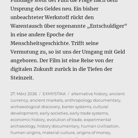
Ursprung des Geldes neu. Ein bisher
unbeachteter Werkstoff rückt den
Warentausch über sogenannte „Entschuldiger“
in eine andere Epoche der
Menschheitsgeschichte. Trifft seine
Vermutung zu, so ist uns der Umgang mit Geld
angeboren. Der Film ist eine Reise von der
digitalen Zukunft zurück in die Tiefen der
Steinzeit.
Veröffentlicht
Kategorien
Schlagwörter
27. März 2026
EXMYSTIKA
alternative history
,
ancient
am
currency
,
ancient markets
,
anthropology documentary
,
archaeological discovery
,
barter systems
,
cultural
development
,
early societies
,
early trade systems
,
economic history
,
evolution of trade
,
experimental
archaeology
,
history documentary
,
human civilisation
,
human origins
,
material culture
,
origins of money
,