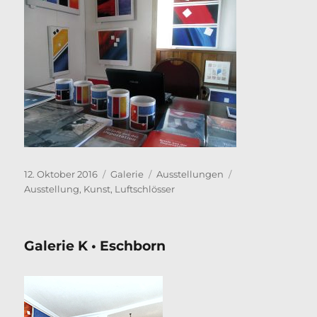
Veröffentlicht
Format
Kategorien
Schlagwörter
12. Oktober 2016
Galerie
Ausstellungen
am
Ausstellung
,
Kunst
,
Luftschlösser
Galerie K • Eschborn