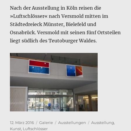
Nach der Ausstellung in Köln reisen die
»Luftschlösser« nach Versmold mitten im
Städtedreieck Münster, Bielefeld und
Osnabrück. Versmold mit seinen fünf Ortsteilen
liegt südlich des Teutoburger Waldes.
Veröffentlicht
Format
Kategorien
Schlagwörter
12. März 2016
Galerie
Ausstellungen
Ausstellung
,
am
Kunst
,
Luftschlösser